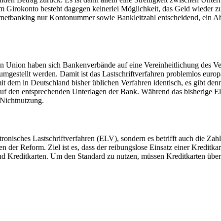
em Girokonto besteht dagegen keinerlei Möglichkeit, das Geld wieder 
rnetbanking nur Kontonummer sowie Bankleitzahl entscheidend, ein A
n Union haben sich Bankenverbände auf eine Vereinheitlichung des Ve
 umgestellt werden. Damit ist das Lastschriftverfahren problemlos eur
 mit dem in Deutschland bisher üblichen Verfahren identisch, es gibt 
f den entsprechenden Unterlagen der Bank. Während das bisherige Ele
 Nichtnutzung.
nisches Lastschriftverfahren (ELV), sondern es betrifft auch die Zahl
 der Reform. Ziel ist es, dass der reibungslose Einsatz einer Kreditka
und Kreditkarten. Um den Standard zu nutzen, müssen Kreditkarten üb