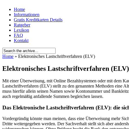
Home
Informationen
Gratis Kreditkarten Details
Ratgeber
Lexikon
FAQ
Kontakt
Home
» Elektronisches Lastschriftverfahren (ELV)
Elektronisches Lastschriftverfahren (ELV)
Mit einer Überweisung, mit Online Bezahlsystemen oder mit dem Kau
Lastschriftverfahren (ELV) stellt zu den genannten Methoden eine A
muss hierfür allein seinen Namen sowie Kontonummer und Bankleitzah
auch regelmäßig anfallende Summen begleichen lassen.
Das Elektronische Lastschriftverfahren (ELV): die sic
Vordergründig könnte man meinen, dass eine Überweisung mehr Sicherh
Dritte weitergegeben werden. Der Sachverhalt stellt sich aber ander
widersprechen können. Ohne Prüfung bucht die Bank den entsprechend