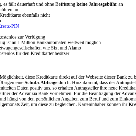
 es fällt dauerhaft und ohne Befristung
keine Jahresgebühr
an
ebühren an
reditkarte ebenfalls nicht
n
rsatz-PIN
ostenlos zur Verfügung
zug ist an 1 Million Bankautomaten weltweit möglich
etwagengesellschaften wie Sixt und Alamo
stenlos für den Kreditkartenbesitzer
öglichkeit, diese Kreditkarte direkt auf der Webseite dieser Bank zu 
 Übrigen eine
Schufa-Abfrage
durch. Hinzukommt, dass der Antragstell
ittelten Daten positiv aus, so erhalten Antragsteller ihre neue Kreditk
partner der Advanzia Bank vornehmen. Für die Beantragung der Advanz
tet und hängt von den persönlichen Angaben zum Beruf und zum Einko
gemonats Zeit, um diese zu begleichen. Karteninhaber können ihr
Kre