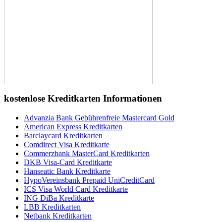
kostenlose Kreditkarten Informationen
Advanzia Bank Gebührenfreie Mastercard Gold
American Express Kreditkarten
Barclaycard Kreditkarten
Comdirect Visa Kreditkarte
Commerzbank MasterCard Kreditkarten
DKB Visa-Card Kreditkarte
Hanseatic Bank Kreditkarte
HypoVereinsbank Prepaid UniCreditCard
ICS Visa World Card Kreditkarte
ING DiBa Kreditkarte
LBB Kreditkarten
Netbank Kreditkarten